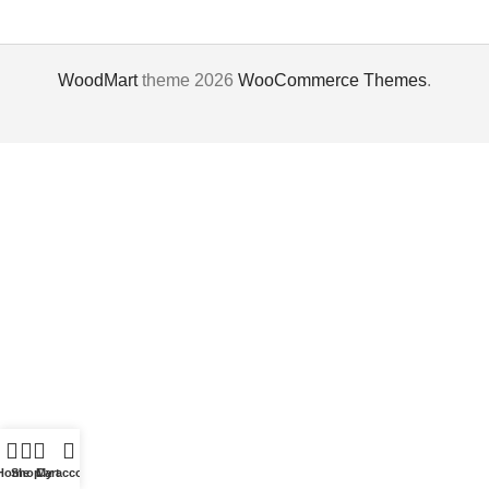
WoodMart
theme 2026
WooCommerce Themes
.
ი
ვრებო
Home
Shop
Cart
My account