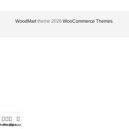
WoodMart
theme 2026
WooCommerce Themes
.
ი
ვრებო
Home
Shop
Cart
My account